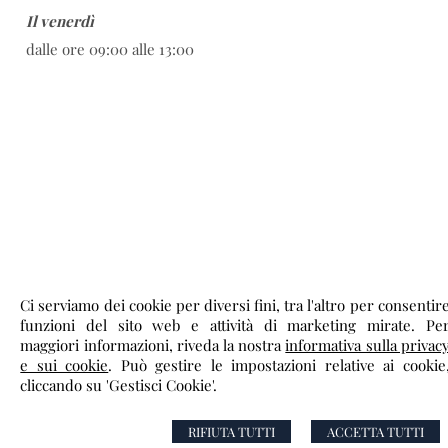
Il venerdì
dalle ore 09:00 alle 13:00
Ci serviamo dei cookie per diversi fini, tra l'altro per consentir
funzioni del sito web e attività di marketing mirate. Pe
maggiori informazioni, riveda la nostra
informativa sulla privac
e sui cookie
. Può gestire le impostazioni relative ai cookie
cliccando su 'Gestisci Cookie'.
Notaio Iacovelli Angela
Via 95° Regimento Fanteria n°9 -
Lecce
,
LE
RIFIUTA TUTTI
ACCETTA TUTTI